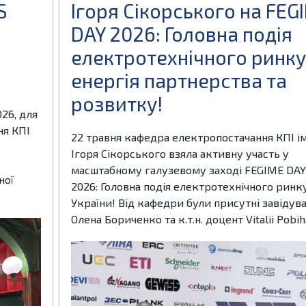
S
Ігоря Сікорського на FEG
DAY 2026: Головна подія
електротехнічного ринку
енергія партнерства та
розвитку!
26, для
ня КПІ
22 травня кафедра електропостачання КПІ ім
Ігоря Сікорського взяла активну участь у
масштабному галузевому заході FEGIME DAY
ної
2026: Головна подія електротехнічного ринк
України! Від кафедри були присутні завідув
Олена Бориченко та к.т.н. доцент Vitalii Pobiha