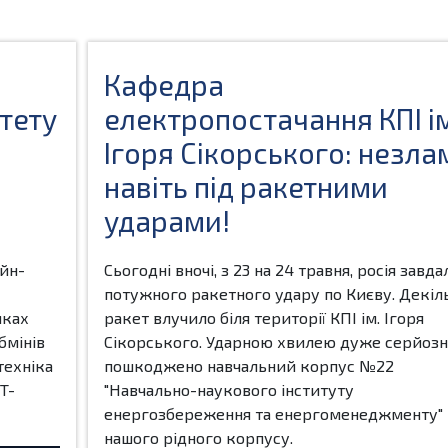
Кафедра
итету
електропостачання КПІ і
Ігоря Сікорського: незла
навіть під ракетними
ударами!
айн-
Сьогодні вночі, з 23 на 24 травня, росія завда
потужного ракетного удару по Києву. Декіл
мках
ракет влучило біля території КПІ ім. Ігоря
бмінів
Сікорського. Ударною хвилею дуже серйозн
техніка
пошкоджено навчальний корпус №22
T-
"Навчально-наукового інституту
енергозбереження та енергоменеджменту"
нашого рідного корпусу.