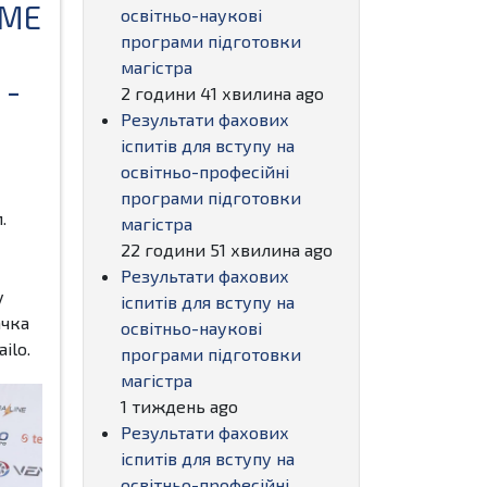
IME
освітньо-наукові
програми підготовки
магістра
 -
2 години 41 хвилина ago
Результати фахових
іспитів для вступу на
освітньо-професійні
програми підготовки
.
магістра
22 години 51 хвилина ago
Результати фахових
у
іспитів для вступу на
ачка
освітньо-наукові
ilo.
програми підготовки
магістра
1 тиждень ago
Результати фахових
іспитів для вступу на
освітньо-професійні