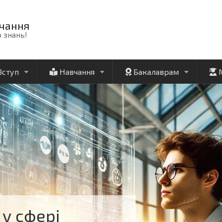
чання
 знань!
Вступ
Навчання
Бакалаврам
+
+
+
у сфері