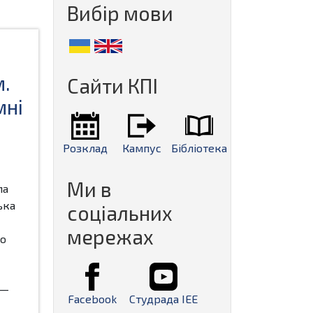
Вибір мови
м.
Сайти КПІ
мні
Розклад
Кампус
Бібліотека
Ми в
ла
ька
соціальних
мережах
о
 —
Facebook
Студрада ІЕЕ