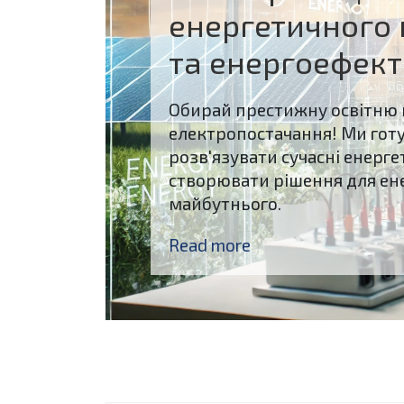
енергетичного
та енергоефект
Обирай престижну освітню 
електропостачання! Ми готу
розв'язувати сучасні енерге
створювати рішення для ен
майбутнього.
Read more