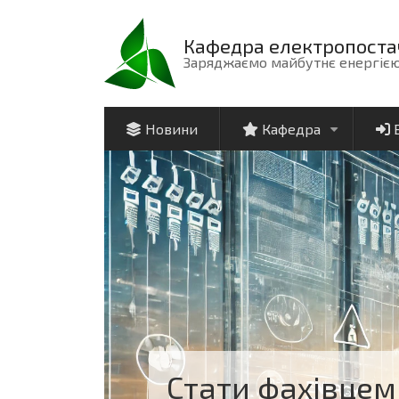
Перейти
до
Кафедра електропоста
основного
Заряджаємо майбутнє енергією
вмісту
Новини
Кафедра
+
Стати фахівцем 