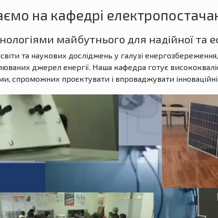
аємо на кафедрі електропостача
нологіями майбутнього для надійної та е
освіти та наукових досліджень у галузі енергозбереженн
люваних джерел енергії. Наша кафедра готує висококвалі
ми, спроможних проєктувати і впроваджувати інноваційні 