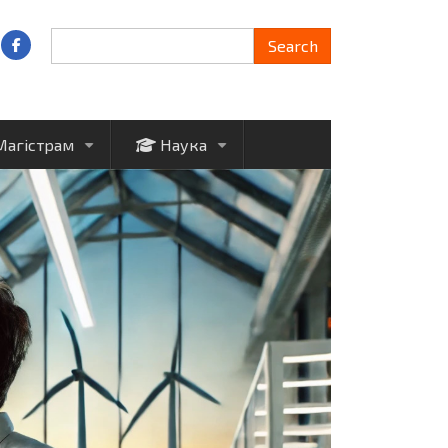
Search
Search
Магістрам
Наука
+
+