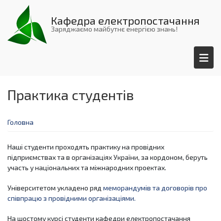
Перейти
до
Кафедра електропостачання
основного
Заряджаємо майбутнє енергією знань!
вмісту
Практика студентів
Головна
Наші студенти проходять практику на провідних
підприємствах та в організаціях України, за кордоном, беруть
участь у національних та міжнародних проектах.
Університетом укладено ряд
меморандумів та договорів про
співпрацю з провідними організаціями.
На шостому курсі студенти кафедри електропостачання