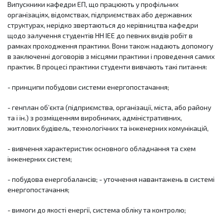
Випускники кафедри ЕП, що працюють у профільних
організаціях, відомствах, підприємствах або державних
структурах, нерідко звертаються до керівництва кафедри
щодо залучення студентів НН ІЕЕ до певних видів робіт в
рамках проходження практики. Вони також надають допомогу
в заключенні договорів з місцями практики і проведення самих
практик. В процесі практики студенти вивчають такі питання:
- принципи побудови системи енергопостачання;
- генплан об’єкта (підприємства, організації, міста, або району
та і ін.) з розміщенням виробничих, адміністративних,
житлових будівель, технологічних та інженерних комунікацій,
- вивчення характеристик основного обладнання та схем
інженерних систем;
- побудова енергобалансів; - уточнення навантажень в системі
енергопостачання;
- вимоги до якості енергії, система обліку та контролю;