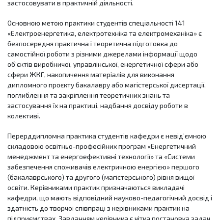
застосовувати в практичній діяльності.
Основною метою практики студентів спеціальності 141
«Електроенергетика, електротехніка та електромеханіка» є
безпосередня практична і теоретична підготовка до
самостійної роботи з різними джерелами інформації щодо
об’єктів виробничої, управлінської, енергетичної сфери або
сфери ЖКГ, накопичення матеріалів для виконання
дипломного проєкту бакалавру або магістерської дисертації,
поглиблення та закріплення теоретичних знань та
застосування їх на практиці, надбання досвіду роботи в
колективі.
Перерддипломна практика студентів кафедри є невід’ємною
складовою освітньо-професійних програм «Енергетичний
менеджмент та енергоефективні технології» та «Системи
забезпечення споживачів електричною енергією» першого
(бакалаврського) та другого (магістерського) рівня вищої
освіти. Керівниками практик призначаються викладачі
кафедри, що мають відповідний науково-педагогічний досвід і
здатність до творчої співпраці з керівниками практик на
підприємствах. Завданням керівника є чітка постановка задач