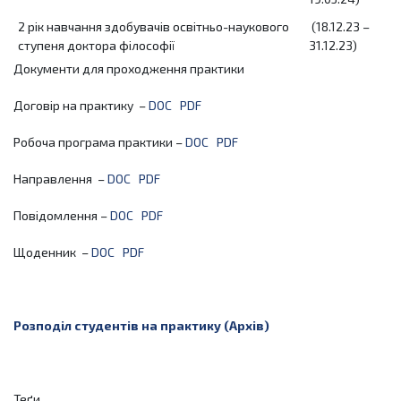
2 рік навчання здобувачів освітньо-наукового
(18.12.23 –
ступеня доктора філософії
31.12.23)
Документи для проходження практики
Договір на практику –
DOC
PDF
Робоча програма практики –
DOC
PDF
Направлення –
DOC
PDF
Повідомлення –
DOC
PDF
Щоденник –
DOC
PDF
Розподіл студентів на практику (Архів)
Теґи