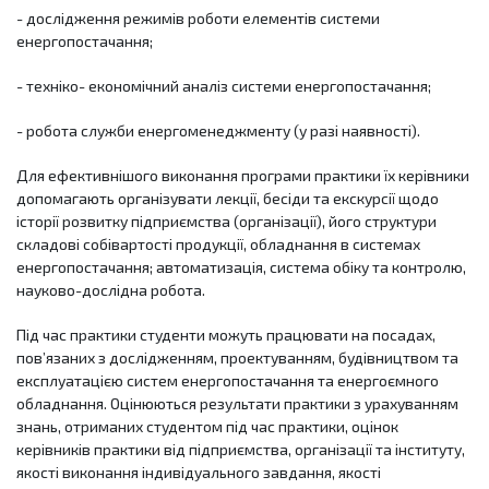
- дослідження режимів роботи елементів системи
енергопостачання;
- техніко- економічний аналіз системи енергопостачання;
- робота служби енергоменеджменту (у разі наявності).
Для ефективнішого виконання програми практики їх керівники
допомагають організувати лекції, бесіди та екскурсії щодо
історії розвитку підприємства (організації), його структури
складові собівартості продукції, обладнання в системах
енергопостачання; автоматизація, система обіку та контролю,
науково-дослідна робота.
Під час практики студенти можуть працювати на посадах,
пов’язаних з дослідженням, проектуванням, будівництвом та
експлуатацією систем енергопостачання та енергоємного
обладнання. Оцінюються результати практики з урахуванням
знань, отриманих студентом під час практики, оцінок
керівників практики від підприємства, організації та інституту,
якості виконання індивідуального завдання, якості