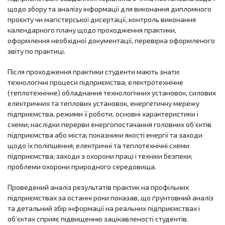
щодо збору та аналізу інформації для виконання дипломного
проєкту чи магістерської дисертації, контроль виконання
календарного плану щодо проходження практики,
оформлення необхідної документації, перевірка оформленого
звіту по практиці.
Після проходження практики студенти мають знати:
технологічні процеси підприємства; електротехнічне
(теплотехнічне) обладнання технологічних установок, силових
електричних та теплових установок, енергетичну мережу
підприємства, режими її роботи, основні характеристики і
схеми; наслідки перерви енергопостачання головних об’єктів
підприємства або міста; показники якості енергії та заходи
щодо їх поліпшення; електричні та теплотехнічні схеми
підприємства; заходи з охорони праці і техніки безпеки;
проблеми охорони природного середовища.
Проведений аналіз результатів практик на профільних
підприємствах за останні роки показав, що ґрунтовний аналіз
та детальний збір інформації на реальних підприємствах і
об’єктах сприяє підвищенню зацікавленості студентів.