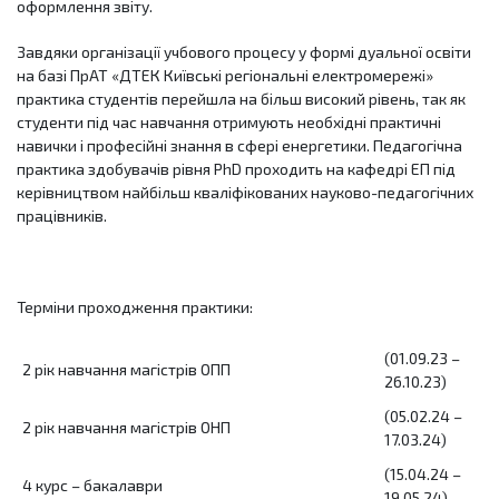
оформлення звіту.
Завдяки організації учбового процесу у формі дуальної освіти
на базі ПрАТ «ДТЕК Київські регіональні електромережі»
практика студентів перейшла на більш високий рівень, так як
студенти під час навчання отримують необхідні практичні
навички і професійні знання в сфері енергетики. Педагогічна
практика здобувачів рівня PhD проходить на кафедрі ЕП під
керівництвом найбільш кваліфікованих науково-педагогічних
працівників.
Терміни проходження практики:
(01.09.23 –
2 рік навчання магістрів ОПП
26.10.23)
(05.02.24 –
2 рік навчання магістрів ОНП
17.03.24)
(15.04.24 –
4 курс – бакалаври
19.05.24)