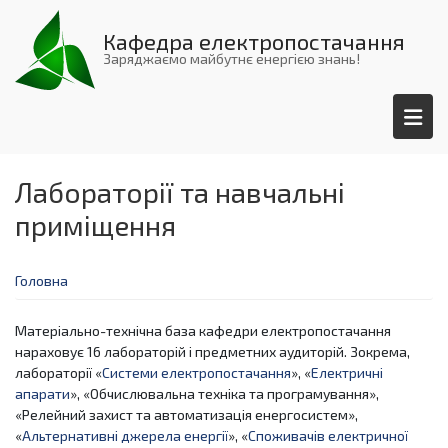
Перейти
до
Кафедра електропостачання
основного
Заряджаємо майбутнє енергією знань!
вмісту
Лабораторії та навчальні
приміщення
Головна
Матеріально-технічна база кафедри електропостачання
нараховує 16 лабораторій і предметних аудиторій. Зокрема,
лабораторії «
Системи електропостачання
», «
Електричні
апарати
», «Обчислювальна техніка та програмування»,
«Релейний захист та автоматизація енергосистем»,
«
Альтернативні джерела енергії
», «
Споживачів електричної