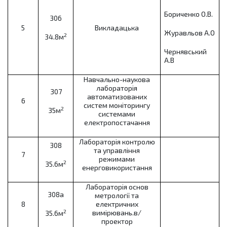
Бориченко О.В.
306
5
Викладацька
Журавльов А.О
2
34.8м
Чернявський
А.В
Навчально-наукова
лабораторія
307
автоматизованих
6
систем моніторингу
2
35м
системами
електропостачання
Лабораторія контролю
308
та управління
7
режимами
2
35.6м
енерговикористання
Лабораторія основ
308а
метрології та
8
електричних
2
вимірювань.в/
35.6м
проектор