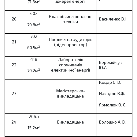
джерел енергії
2
71.3м
402
Клас обчислювальної
20
Василенко В.І.
техніки
2
70.6м
702
Предметна аудиторія
21
(відеопроектор)
2
60.5м
418
Лабораторія
Веремійчук
22
споживачів
Ю.А.
електричної енергії
2
70.2м
Коцар О. В.
Магістерська-
23
Находов В.Ф.
викладацька
Ярмолюк О. С.
204а
24
Викладацька
Волошко А. В.
2
15.2м