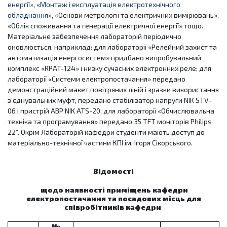
енергії»
, «
Монтаж і експлуатація електротехнічного
обладнання
», «Основи метрології та електричних вимірювань»,
«Облік споживання та генерації електричної енергії» тощо.
Матеріальне забезпечення лабораторій періодично
оновлюється, наприклад: для лабораторії «Релейний захист та
автоматизація енергосистем» придбано випробувальний
комплекс «RPAT-124» і низку сучасних електронних реле; для
лабораторії «Системи електропостачання» передано
демонстраційний макет повітряних ліній і зразки використання
з’єднувальних муфт, передано стабілізатор напруги NIK STV-
06 і пристрій АВР NIK ATS-20; для лабораторії «Обчислювальна
техніка та програмування» передано 35 TFT моніторів Philips
22”. Окрім Лабораторій кафедри студенти мають доступ до
матеріально-технічної частини КПІ ім. Ігоря Сікорського.
Відомості
щодо наявності приміщень кафедри
електропостачання та посадових місць для
співробітників кафедри
№