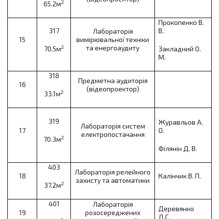
2
65.2м
Прокопенко В.
317
В.
Лабораторія
15
вимірювальної техніки
та енергоаудиту
2
70.5м
Закладний О.
М.
318
Предметна аудиторія
16
(відеопроектор)
2
33.1м
319
Журавльов А.
Лабораторія систем
17
О.
електропостачання
2
70.3м
Філянін Д. В.
403
Лабораторія релейного
18
Калінчик В. П.
захисту та автоматики
2
37.2м
401
Лабораторія
Деревянко
19
розосереджених
Д.Г.