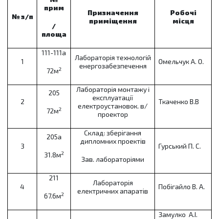
прим
Призначення
Робочі
№ з
/
п
приміщення
місця
/
площа
111-111а
Лабораторія технологій
1
Омельчук А. О.
енергозабезпечення
2
72м
Лабораторія монтажу і
205
експлуатації
2
Ткаченко В.В
електроустановок. в/
2
72м
проектор
Склад: зберігання
205а
дипломних проектів
3
Гурський П. С.
2
31.8м
Зав. лабораторіями
211
Лабораторія
4
Побігайло В. А.
електричних апаратів
2
67.6м
Замулко
А.І.