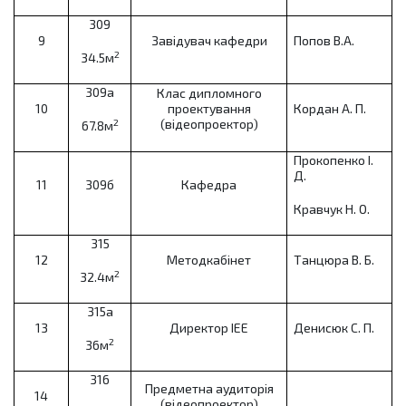
309
9
Завідувач кафедри
Попов В.А.
2
34.5м
309а
Клас дипломного
10
проектування
Кордан А. П.
(відеопроектор)
2
67.8м
Прокопенко І.
Д.
11
309б
Кафедра
Кравчук Н. О.
315
12
Методкабінет
Танцюра В. Б.
2
32.4м
315а
13
Директор ІЕЕ
Денисюк С. П.
2
36м
316
Предметна аудиторія
14
(відеопроектор)