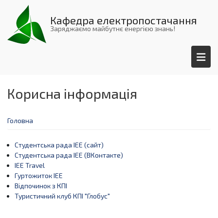
Перейти
до
Кафедра електропостачання
основного
Заряджаємо майбутнє енергією знань!
вмісту
Корисна інформація
Головна
Студентська рада ІЕЕ (сайт)
Студентська рада ІЕЕ (ВКонтакте)
IEE Travel
Гуртожиток ІЕЕ
Відпочинок з КПІ
Туристичний клуб КПІ "Глобус"