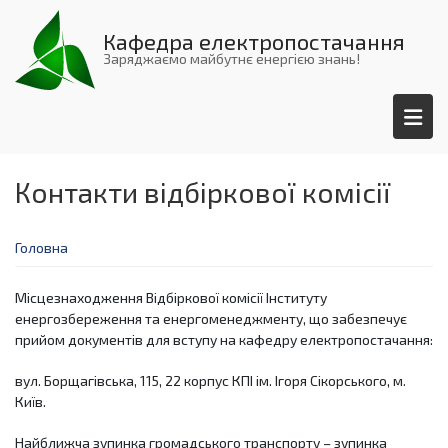
Перейти
до
Кафедра електропостачання
основного
Заряджаємо майбутнє енергією знань!
вмісту
Контакти відбіркової комісії
Головна
Місцезнаходження Відбіркової комісії Інституту
енергозбереження та енергоменеджменту, що забезпечує
прийом документів для вступу на кафедру електропостачання:
вул. Борщагівська, 115, 22 корпус КПІ ім. Ігоря Сікорського, м.
Київ.
Найближча зупинка громадського транспорту – зупинка