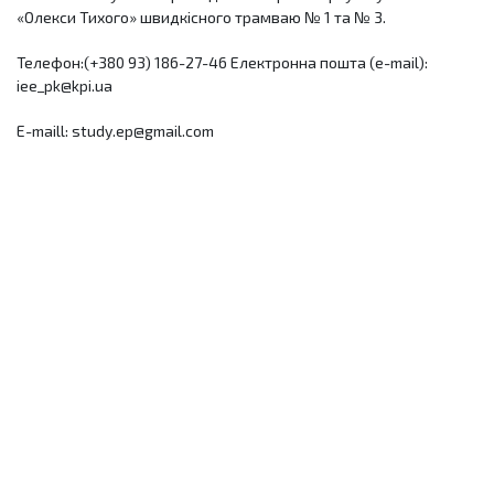
«Олекси Тихого» швидкісного трамваю № 1 та № 3.
Телефон:(+380 93) 186-27-46 Електронна пошта (e-mail):
iee_pk@kpi.ua
E-maill: study.ep@gmail.com