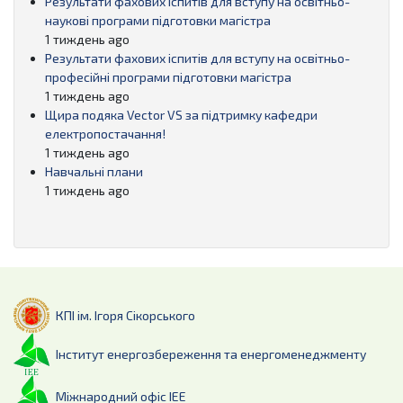
Результати фахових іспитів для вступу на освітньо-
наукові програми підготовки магістра
1 тиждень ago
Результати фахових іспитів для вступу на освітньо-
професійні програми підготовки магістра
1 тиждень ago
Щира подяка Vector VS за підтримку кафедри
електропостачання!
1 тиждень ago
Навчальні плани
1 тиждень ago
КПІ ім. Ігоря Сікорського
Інститут енергозбереження та енергоменеджменту
Міжнародний офіс ІЕЕ