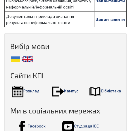
Сікорського результатів навчання, набутих у
Завантажити
неформальній/інформальній освіті
Документальні приклади визнання
Завантажити
результатів неформальної освіти
Вибір мови
Сайти КПІ
Розклад
Кампус
Бібліотека
Ми в соціальних мережах
Facebook
Студрада ІЕЕ