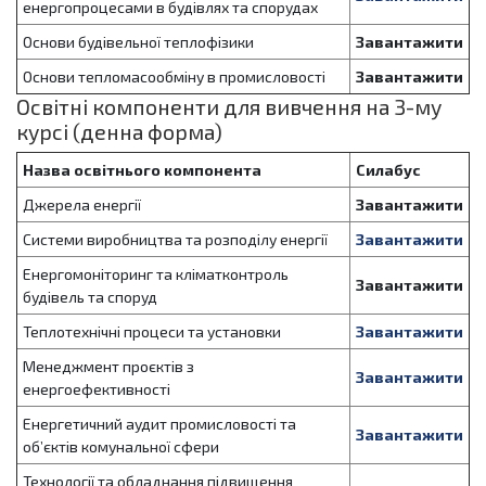
енергопроцесами в будівлях та спорудах
Основи будівельної теплофізики
Завантажити
Основи тепломасообміну в промисловості
Завантажити
Освітні компоненти для вивчення на 3-му
курсі (денна форма)
Назва освітнього компонента
Силабус
Джерела енергії
Завантажити
Системи виробництва та розподілу енергії
Завантажити
Енергомоніторинг та кліматконтроль
Завантажити
будівель та споруд
Теплотехнічні процеси та установки
Завантажити
Менеджмент проєктів з
Завантажити
енергоефективності
Енергетичний аудит промисловості та
Завантажити
об’єктів комунальної сфери
Технології та обладнання підвищення