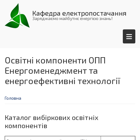
Перейти
до
Кафедра електропостачання
основного
Заряджаємо майбутнє енергією знань!
вмісту
Освітні компоненти ОПП
Енергоменеджмент та
енергоефективні технології
Головна
Каталог вибіркових освітніх
компонентів