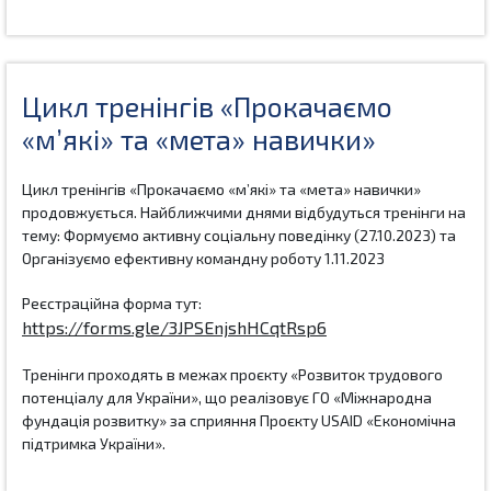
Цикл тренінгів «Прокачаємо
«м’які» та «мета» навички»
Цикл тренінгів «Прокачаємо «м’які» та «мета» навички» 
продовжується. Найближчими днями відбудуться тренінги на 
тему: Формуємо активну соціальну поведінку (27.10.2023) та 
Організуємо ефективну командну роботу 1.11.2023
Реєстраційна форма тут:  
https://forms.gle/3JPSEnjshHCqtRsp6
Тренінги проходять в межах проєкту «Розвиток трудового 
потенціалу для України», що реалізовує ГО «Міжнародна 
фундація розвитку» за сприяння Проєкту USAID «Економічна 
підтримка України».