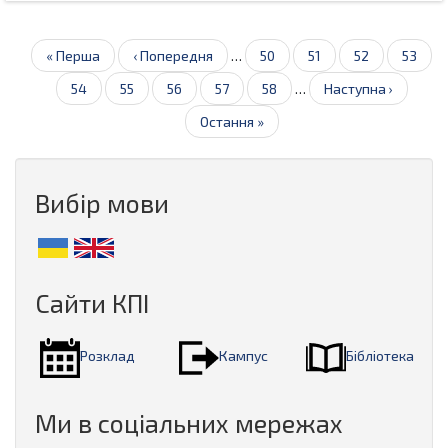
Розбивка
Перша
« Перша
Попередня
‹ Попередня
…
Page
50
Page
51
Page
52
Page
53
на
сторінка
сторінка
Поточна
54
Page
55
Page
56
Page
57
Page
58
…
Наступна
Наступна ›
сторінки
сторінка
сторінка
Остання
Остання »
сторінка
Вибір мови
Сайти КПІ
Розклад
Кампус
Бібліотека
Ми в соціальних мережах