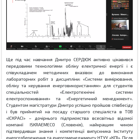
Ще під час навчання Дмитро СЕРДЮК активно цікавився
передовими технологіями обліку електричної енергії і
є
співукладачем методичних вказівок до виконання
лабораторних робіт з дисципліни: «Системи вимірювання,
обліку та керування енерговикористанням» для студентів
спеціальностей «Електротехнічні системи
електроспоживання» та «Енергетичний менеджмент».
Студентом магістратури Дмитро
успішно пройшов співбесіду
і був прийнятий на посаду
старшого спеціаліста в ТОВ
«ІСКРАСІ»
–
дочірнього підприємства всесвітньо відомої
компанії
ISKRAEMECO
(Словенія), найкращим чином
підтвердивши знання і компетенції випускника
Інституту
енергозбереження та енергоменеджменту НТУУ «КПІ»
.
Після