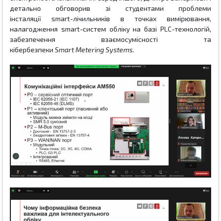
детально обговорив зі студентами проблеми
інсталяції
smart
-лічильників в точках вимірювання,
налагодження
smart
-систем обліку на базі
PLC
-технологій,
забезпечення взаємосумісності та
кібербезпеки
Smart
Metering
Systems
.