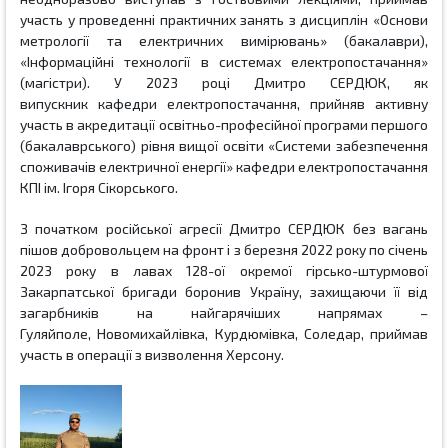
участь у проведенні практичних занять з дисциплін «Основи
метрології та електричних вимірювань» (бакалаври),
«Інформаційні технології в системах електропостачання»
(магістри).
У 2023 році
Дмитро СЕРДЮК, як
випускник
кафедри електропостачання,
прийняв активну
участь в акредитації
освітньо-професійної програми першого
(бакалаврського) рівня вищої освіти «Системи забезпечення
споживачів електричної енергії» кафедри електропостачання
КПІ ім. Ігоря Сікорського
.
З початком російської агресії
Дмитро СЕРДЮК без вагань
пішов добровольцем на фронт і з
березня 2022 року по січень
2023 року в лавах
128-ої окремої гірсько-штурмової
Закарпатської бригади
боронив Україну, захищаючи її від
загарбників на найгарячіших напрямах –
Гуляйполе,
Новомихайлівка, Курдюмівка,
Соледар, приймав
участь в операції з визволення Херсону.