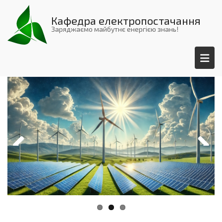
Перейти
до
Кафедра електропостачання
основного
Заряджаємо майбутнє енергією знань!
вмісту