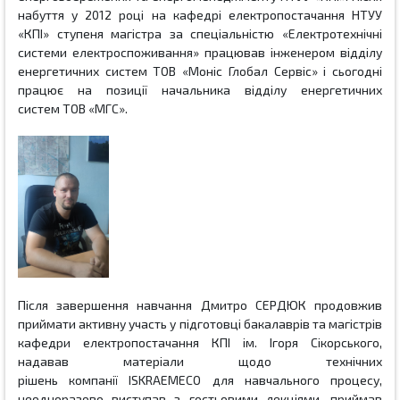
набуття
у 2012 році на кафедрі електропостачання
НТУУ
«КПІ» ступеня магістра за спеціальністю «
Електротехнічні
системи електроспоживання»
працював
інженером відділу
енергетичних систем
ТОВ «Моніс Глобал Сервіс» і сьогодні
працює на позиції
начальника відділу енергетичних
систем
ТОВ «МГС».
Після завершення навчання Дмитро СЕРДЮК
продовжив
приймати активну участь у підготовці бакалаврів та магістрів
кафедри електропостачання
КПІ ім. Ігоря Сікорського,
надавав матеріали щодо технічних
рішень
компанії
ISKRAEMECO
для навчального процесу,
неодноразово виступав з гостьовими лекціями, приймав