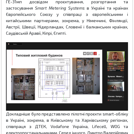
ГЕ-31мп досвідом проєктування, розгортання та
застосування
Smart
Metering
Systems
в Україні та країнах
Європейського Союзу у співпраці з європейськими і
китайськими партнерами, зокрема, у Німеччині, Фінляндії,
Австрії, Швеції, Нідерландах, Словенії і балканських країнах,
Саудівській Аравії, Кіпрі, Єгипті.
Докладніше було представлено пілотні проєкти smart-обліку
в Україні, зокрема, в Київському та Харківському регіонах,
співпраця з ДТЕК,
Vodafone
Україна,
Lifecell
, WOG та
електропостачальниками
. Серед іншого, Дмитро Валерійович