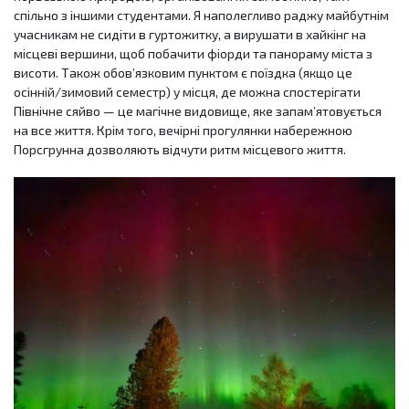
спільно з іншими студентами. Я наполегливо раджу майбутнім
учасникам не сидіти в гуртожитку, а вирушати в хайкінг на
місцеві вершини, щоб побачити фіорди та панораму міста з
висоти. Також обов’язковим пунктом є поїздка (якщо це
осінній/зимовий семестр) у місця, де можна спостерігати
Північне сяйво — це магічне видовище, яке запам’ятовується
на все життя. Крім того, вечірні прогулянки набережною
Порсгрунна дозволяють відчути ритм місцевого життя.