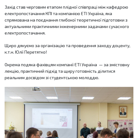
Захід став черговим етапом плідної співпраці між кафедрою
електропостачання КПІ та компанією ETI Україна, яка
спрямована на поєднання глибокої теоретичної підготовки з
актуальними практичними інженерними задачами сучасного
електропостачання.
Щиро дякуємо за організацію та проведення заходу доценту,
к.т.н. Юлії Перетятко!
Окрема подяка фахівцям компанії ETI Україна — за змістовну
лекцію, практичний підхід та щиру готовність ділитися
реальним досвідом зі студентською молоддю.