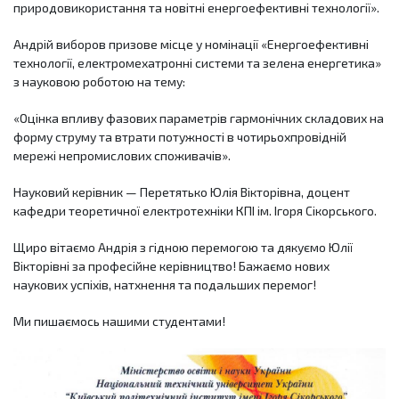
природовикористання та новітні енергоефективні технології».
Андрій виборов призове місце у номінації «Енергоефективні
технології, електромехатронні системи та зелена енергетика»
з науковою роботою на тему:
«Оцінка впливу фазових параметрів гармонічних складових на
форму струму та втрати потужності в чотирьохпровідній
мережі непромислових споживачів».
Науковий керівник — Перетятько Юлія Вікторівна, доцент
кафедри теоретичної електротехніки КПІ ім. Ігоря Сікорського.
Щиро вітаємо Андрія з гідною перемогою та дякуємо Юлії
Вікторівні за професійне керівництво! Бажаємо нових
наукових успіхів, натхнення та подальших перемог!
Ми пишаємось нашими студентами!