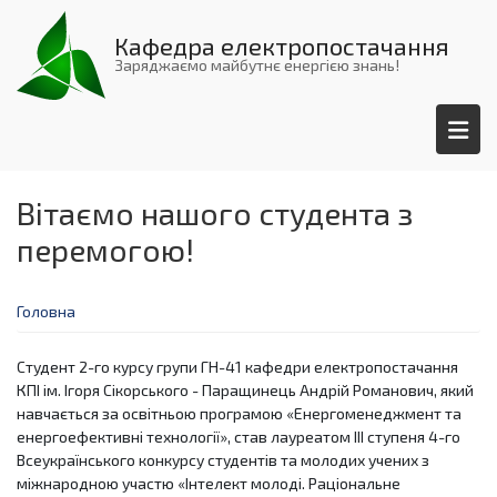
Перейти
до
Кафедра електропостачання
основного
Заряджаємо майбутнє енергією знань!
вмісту
Вітаємо нашого студента з
перемогою!
Головна
Студент 2-го курсу групи ГН-41 кафедри електропостачання
КПІ ім. Ігоря Сікорського - Паращинець Андрій Романович, який
навчається за освітньою програмою «Енергоменеджмент та
енергоефективні технології», став лауреатом III ступеня 4-го
Всеукраїнського конкурсу студентів та молодих учених з
міжнародною участю «Інтелект молоді. Раціональне