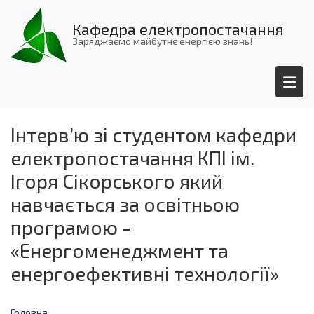
Перейти
до
Кафедра електропостачання
основного
Заряджаємо майбутнє енергією знань!
вмісту
Інтервʼю зі студентом кафедри
електропостачання КПІ ім.
Ігоря Сікорського який
навчається за освітньою
програмою -
«Енергоменеджмент та
енергоефективні технології»
Головна