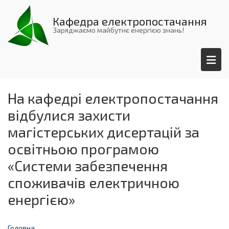
Перейти
до
Кафедра електропостачання
основного
Заряджаємо майбутнє енергією знань!
вмісту
На кафедрі електропостачання
відбулися захисти
магістерських дисертацій за
освітньою програмою
«Системи забезпечення
споживачів електричною
енергією»
Головна