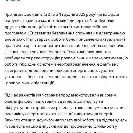
Протягом двох днів (22 та 24 грудня 2025 року) на кафедрі
відбулися захисти магістерських дисертацій здобувачів
другого рівня вищої освіти за освітньо-професійною
програмою «Системи забезпечення споживачів електричною
енергією». Магістерські роботи було присвячено актуальним і
практично орієнтованим питанням забезпечення споживачів
якісною електричною енергією. Тематики охоплювали
розбудову та реконструкцію розподільних мереж, оптимізацію
роботи гібридних систем енергозабезпечення, ефективну
інтеграція відновлюваних джерел енергії, застосування
установок зберігання енергії, модернізація трансформаторних
і розподільних підстанцій.
Під час захистів магістранти продемонстрували високий
рівень фахової підготовки, здатність до аналізу та
обґрунтування прийнятих рішень, а також розуміння сучасних
викликів у сфері постачання якісної електричної енергії.
Захисти стали підсумком наполегливої роботи та підтвердили
готовність наших випускників до професійної діяльності у
сфері розподілу та постачання електричної енергії.