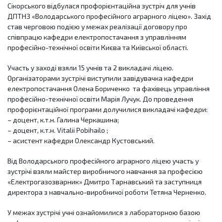
Сікорського відбулася профорієнтаційна зустріч для учнів
ДПТНЗ «Володарського професійного аграрного ліцею». Захід
став черговою подією у межах реалізації договору про
співпрацю кафедри електропостачання з управлінням
професійно-технічної освіти Києва та Київської області.
Участь у заході взяли 15 учнів та 2 викладачі ліцею.
Організаторами зустрічі виступили завідувачка кафедри
електропостачання Олена Бориченко та фахівець управління
професійно-технічної освіти Марія Лучук. До проведення
профорієнтаційної програми долучилися викладачі кафедри:
– доцент, к.т.н. Галина Черкашина;
– доцент, к.т.н. Vitalii Pobihailo ;
– асистент кафедри Олександр Кустовський.
Від Володарського професійного аграрного ліцею участь у
зустрічі взяли майстер виробничого навчання за професією
«Електрогазозварник» Дмитро Тарнавський та заступниця
директора з навчально-виробничої роботи Тетяна Черненко.
У межах зустрічі учні ознайомилися з лабораторною базою