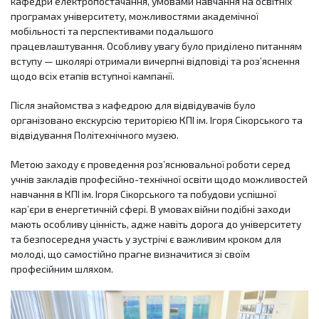
кафедри електропостачання, умовами навчання на освітніх
програмах університету, можливостями академічної
мобільності та перспективами подальшого
працевлаштування. Особливу увагу було приділено питанням
вступу — школярі отримали вичерпні відповіді та роз’яснення
щодо всіх етапів вступної кампанії.
Після знайомства з кафедрою для відвідувачів було
організовано екскурсію територією КПІ ім. Ігоря Сікорського та
відвідування Політехнічного музею.
Метою заходу є проведення роз’яснювальної роботи серед
учнів закладів професійно-технічної освіти щодо можливостей
навчання в КПІ ім. Ігоря Сікорського та побудови успішної
кар’єри в енергетичній сфері. В умовах війни подібні заходи
мають особливу цінність, адже навіть дорога до університету
та безпосередня участь у зустрічі є важливим кроком для
молоді, що самостійно прагне визначитися зі своїм
професійним шляхом.