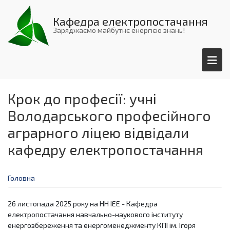
Перейти
до
Кафедра електропостачання
основного
Заряджаємо майбутнє енергією знань!
вмісту
Крок до професії: учні
Володарського професійного
аграрного ліцею відвідали
кафедру електропостачання
Головна
26 листопада 2025 року на НН ІЕЕ - Кафедра
електропостачання навчально-наукового інституту
енергозбереження та енергоменеджменту КПІ ім. Ігоря