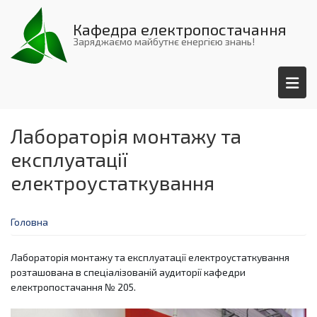
Перейти
до
Кафедра електропостачання
основного
Заряджаємо майбутнє енергією знань!
вмісту
Лабораторія монтажу та
експлуатацiї
електроустаткування
Головна
Лабораторія монтажу та експлуатацiї електроустаткування
розташована в спеціалізованій аудиторії кафедри
електропостачання № 205.