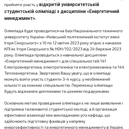
відкритій університетській 
прийняти участь у 
студентській олімпіаді з дисципліни «Енергетичний 
менеджмент».
Олімпіада буде проводитися на базі Національного технічного 
університету України «Київський політехнічний інститут імені 
Ігоря Сікорського» з 10 по 12 квітня 2023 року згідно з наказом 
КПІ ім. Ігоря Сікорського № НОН/102/2023 від 24 березня 2023 
року. Олімпіада проводиться з навчальної дисципліни 
«Енергетичний менеджмент» для спеціальностей 141 
Електроенергетика, електротехніка та електромеханіка та 144 
Теплоенергетика. Звертаємо Вашу увагу, що в олімпіаді 
можуть взяти участь студенти 3-4 курсу, у необмеженій 
кількості за кожною спеціальністю. Переможці олімпіади 
будуть відзначені дипломами та цінними подарунками. 
Основною метою проведення олімпіади є не лише виявлення і 
підтримка талановитої студентської молоді, а й організація 
ефективної взаємодії між викладачами усіх кафедр, що 
здійснюють підготовку фахівців у напряму 
енергоефективності та енергетичного менеджменту в Україні. 