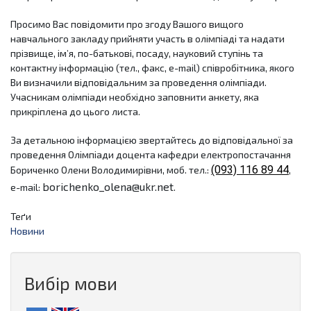
Просимо Вас повідомити про згоду Вашого вищого 
навчального закладу прийняти участь в олімпіаді та надати 
прізвище, ім’я, по-батькові, посаду, науковий ступінь та 
контактну інформацію (тел., факс, e-mail) співробітника, якого 
Ви визначили відповідальним за проведення олімпіади. 
Учасникам олімпіади необхідно заповнити анкету, яка 
прикріплена до цього листа. 
За детальною інформацією звертайтесь до відповідальної за 
проведення Олімпіади доцента кафедри електропостачання 
(093) 116 89 44
Бориченко Олени Володимирівни, моб. тел.: 
, 
borichenko_olena@ukr.net
e-mail: 
.
Теґи
Новини
Вибір мови