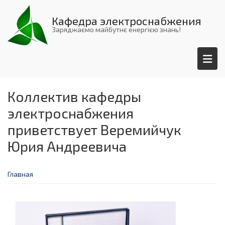
Перейти
к
Кафедра электроснабжения
основному
Заряджаємо майбутнє енергією знань!
содержанию
Коллектив кафедры
электроснабжения
приветствует Веремийчук
Юрия Андреевича
Главная